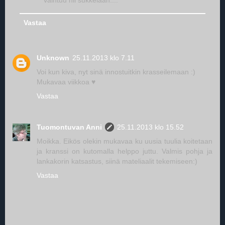
vaihtuu nii sukkelaan....
Vastaa
Unknown
25.11.2013 klo 7.11
Voi kun kiva, nyt sinä innostuitkin krasseilemaan :)
Mukavaa viikkoa ♥
Vastaa
Tuomontuvan Anni
25.11.2013 klo 15.52
Moikka. Eikös olekin mukavaa ku uusia tuulia koitetaan
ja kranssi on kutomalla helppo juttu. Valmis pohja ja
lankakorin katsastus, siinä mateliaalit tekemiseen:)
Vastaa