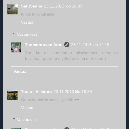
SatuSanna
23.11.2013 klo 10.33
Kiitos toivotuksista!
Vastaa
Vastaukset
Tuomontuvan Anni
23.11.2013 klo 12.19
Sori ku en huomannu aikaisemmin terveeks
toivottaa, paremp myöhään ku ei millokaan:)
Vastaa
Tuula - Villatuta
23.11.2013 klo 18.36
Onpa kaunis kranssi, tykkään♥♥
Vastaa
Vastaukset