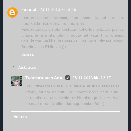
kosotäti
23.11.2013 klo 8.26
Ihanan sininen kranssi, nuo iloset tupsut on tosi
hauskat koristuksena. mainio idea.
Fideonauhoja en ole koskaan kokeillut, pittääkii joskus
yrittää tehä niistä jotain, muutamat kauniit ja rohkeat
vois kutoa vaikka kransseiksi, ne vois nimetä sitten
Brookeksi ja Ridkeksi:)))
Vastaa
Vastaukset
Tuomontuvan Anni
23.11.2013 klo 12.17
Hei, oikeastaan tää uus tekele ei ihan kranssilta
näytä, muoto on tuttu mut materiaali vissiin outo,
villalanka:) Juu kokkeile sie Brookee ja Ritkee, hyö
ku ovat muuteki olleet kamuja keskenään:)
Vastaa