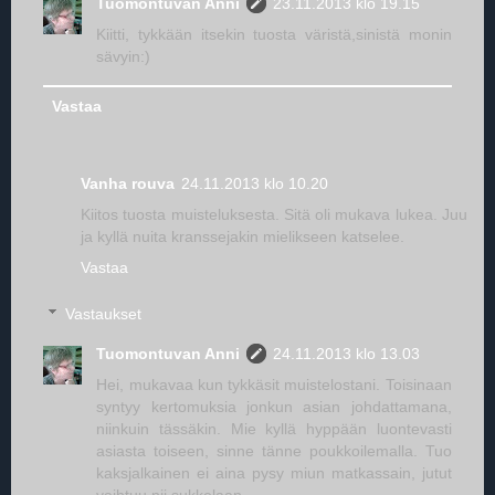
Tuomontuvan Anni
23.11.2013 klo 19.15
Kiitti, tykkään itsekin tuosta väristä,sinistä monin
sävyin:)
Vastaa
Vanha rouva
24.11.2013 klo 10.20
Kiitos tuosta muisteluksesta. Sitä oli mukava lukea. Juu
ja kyllä nuita kranssejakin mielikseen katselee.
Vastaa
Vastaukset
Tuomontuvan Anni
24.11.2013 klo 13.03
Hei, mukavaa kun tykkäsit muistelostani. Toisinaan
syntyy kertomuksia jonkun asian johdattamana,
niinkuin tässäkin. Mie kyllä hyppään luontevasti
asiasta toiseen, sinne tänne poukkoilemalla. Tuo
kaksjalkainen ei aina pysy miun matkassain, jutut