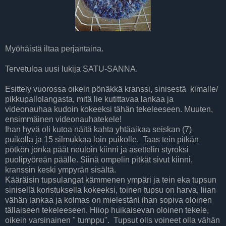
Myöhäistä iltaa perjantaina.
Tervetuloa uusi lukija SATU-SANNA.
Esittely vuorossa oikein pönäkkä kranssi, sinisestä kimalle/
pikkupallolangasta, mitä lie kutittavaa lankaa ja
videonauhaa kudoin kokeeksi tähän tekeleeseen. Muuten,
ensimmäinen videonauhatekele!
Ihan hyvä oli kutoa näitä kahta yhtäaikaa seiskan (7)
puikolla ja 15 silmukkaa loin puikolle. Taas tein pitkän
pötkön jonka päät neuloin kiinni ja asettelin styroksi
puolipyöreän päälle. Siinä ompelin pitkät sivut kiinni,
kranssin keski ympyrän sisältä.
Kääräisin tupsulangat kämmenen ympäri ja tein eka tupsun
sinisellä koristuksella kokeeksi, toinen tupsu on harva, liian
vähän lankaa ja kolmas on mielestäni ihan sopiva oloinen
tällaiseen tekeleeseen. Hiiop huikaisevan oloinen tekele,
oikein varsinainen " tumppu". Tupsut olis voineet olla vähän