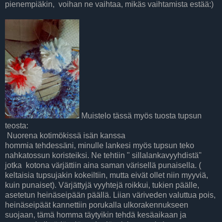
pienempiäkin, voihan ne vaihtaa, mikäs vaihtamista estää:)
Muistelo tässä myös tuosta tupsun
teosta:
Nuorena kotimökissä isän kanssa
hommia tehdessäni, minulle lankesi myös tupsun teko
nahkatossun koristeiksi. Ne tehtiin " sillalankavyyhdistä"
jotka kotona värjättiin aina saman värisellä punaisella. (
keltaisia tupsujakin kokeiltiin, mutta eivät ollet niin myyviä,
kuin punaiset). Värjättyjä vyyhtejä roikkui, tukien päälle,
asetetun heinäseipään päällä. Liian väriveden valuttua pois,
heinäseipäät kannettiin porukalla ulkorakennukseen
suojaan, tämä homma täytyikin tehdä kesäaikaan ja