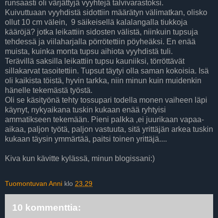
runsaasti oli värjättyjä vyyhtejä talvivarastoksi.
Kuivuttuaan vyyhdistä sidottiin määrätyn välimatkan, olisko
ollut 10 cm välein, 9 säikeisellä kalalangalla tiukkoja
kääröjä? jotka leikattiin sidosten välistä, niinkuin tupsuja
tehdessä ja viilaharjalla pörrötettiin pöyheäksi. En enää
muista, kuinka monta tupsu aihiota vyyhdistä tuli.
Terävillä saksilla leikattiin tupsu kauniiksi, törröttävät
sillakarvat tasoitettiin. Tupsut täytyi olla saman kokoisia. Isä
oli kaikista töistä, hyvin tarkka, niin minun kuin muidenkin
hänelle tekemästä työstä.
Oli se käsityönä tehty tossupari todella monen vaiheen läpi
käynyt, nykyaikana tuskin kukaan enää ryhtyisi
ammatikseen tekemään. Pieni palkka ,ei juurikaan vapaa-
aikaa, paljon työtä, paljon vastuuta, sitä yrittäjän arkea tuskin
kukaan täysin ymmärtää, paitsi toinen yrittäjä....
Kiva kun kävitte kylässä, minun blogissani:)
Tuomontuvan Anni
klo
23.29
10 kommenttia: