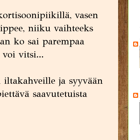
ortisoonipiikillä, vasen
ippee, niiku vaihteeks
kian ko sai parempaa
voi vitsi...
iltakahveille ja syyvään
piettävä saavutetuista