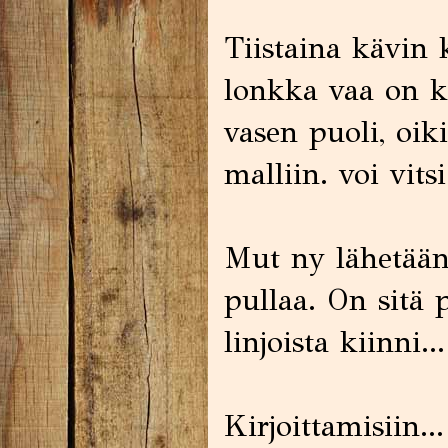
Tiistaina kävin k
lonkka vaa on k
vasen puoli, oi
malliin. voi vitsi 
Mut ny lähetään 
pullaa. On sitä 
linjoista kiinni...
Kirjoittamisiin...