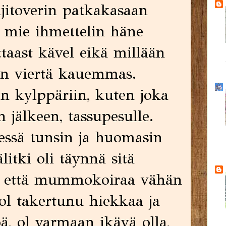
ajitoverin patkakasaan
, mie ihmettelin häne
ttaast kävel eikä millään
an viertä kauemmas.
n kylppäriin, kuten joka
n jälkeen, tassupesulle.
essä tunsin ja huomasin
litki oli täynnä sitä
me että mummokoiraa vähän
e ol takertunu hiekkaa ja
ä, ol varmaan ikävä olla,