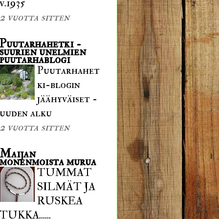
v.1935
2 vuotta sitten
Puutarhahetki -
suurien unelmien
puutarhablogi
Puutarhahet
ki-blogin
jäähyväiset -
uuden alku
2 vuotta sitten
Maijan
monenmoista murua
TUMMAT
SILMÄT JA
RUSKEA
TUKKA......