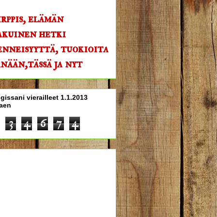
rppis, elämän
akuinen hetki
nneisyyttä, tuokioita
nään,tässä ja nyt
gissani vierailleet 1.1.2013
kaen
3
4
6
7
4