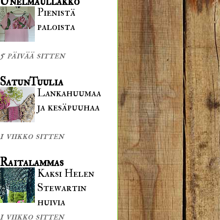
Unelmaullakko
Pienistä
paloista
5 päivää sitten
SatunTuulia
Lankahuumaa
ja kesäpuuhaa
1 viikko sitten
Raitalammas
Kaksi Helen
Stewartin
huivia
1 viikko sitten