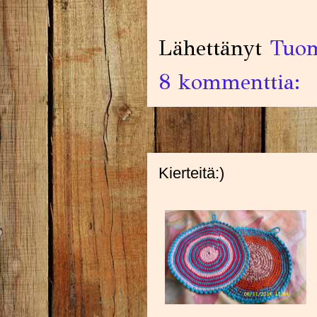
Lähettänyt
Tuom
8 kommenttia:
Kierteitä:)