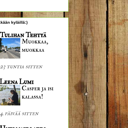
kään kyläillä:)
Tulihan Tehtyä
Muokkaa,
muokkaa
23 tuntia sitten
Leena Lumi
Casper ja isi
kalassa!
4 päivää sitten