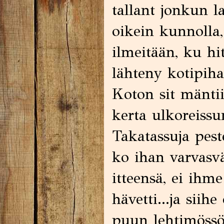
tallant jonkun l
oikein kunnolla
ilmeitään, ku hi
lähteny kotipih
Koton sit mäntii
kerta ulkoreissu
Takatassuja pest
ko ihan varvasvä
itteensä, ei ih
hävetti...ja siih
puun lehtimössö