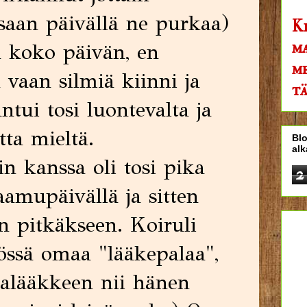
 saan päivällä ne purkaa)
Ki
m
 koko päivän, en
me
vaan silmiä kiinni ja
tä
ntui tosi luontevalta ja
ta mieltä.
Blo
al
 kanssa oli tosi pika
2
aamupäivällä ja sitten
n pitkäkseen. Koiruli
iössä omaa "lääkepalaa",
talääkkeen nii hänen