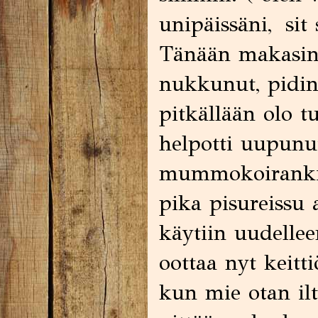
unipäissäni, sit
Tänään makasin
nukkunut, pidin 
pitkällään olo tu
helpotti uupunut
mummokoirankin
pika pisureissu 
käytiin uudellee
oottaa nyt keitt
kun mie otan il