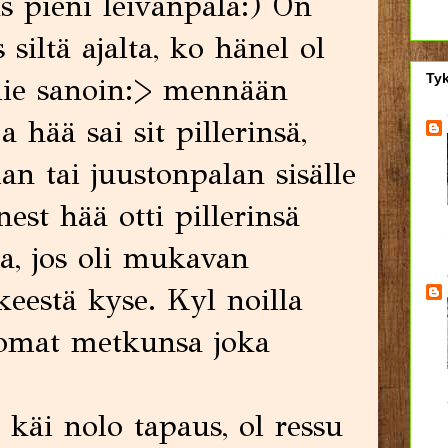
s pieni leivänpala:) On
s siltä ajalta, ko hänel ol
Tyk
mie sanoin:> mennään
 hää sai sit pillerinsä,
n tai juustonpalan sisälle
est hää otti pillerinsä
, jos oli mukavan
eestä kyse. Kyl noilla
 omat metkunsa joka
l käi nolo tapaus, ol ressu