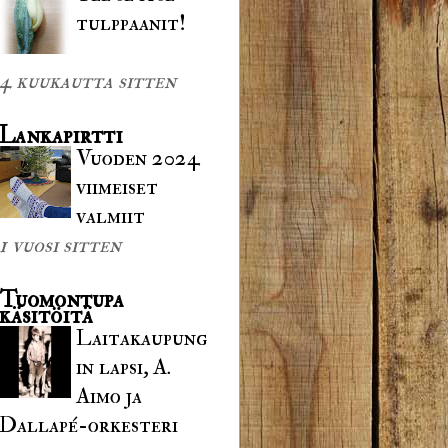
tulppaanit!
4 kuukautta sitten
Lankapirtti
Vuoden 2024
viimeiset
valmiit
1 vuosi sitten
Tuomontupa
käsitöitä
Laitakaupung
in lapsi, A.
Aimo ja
Dallapé-orkesteri