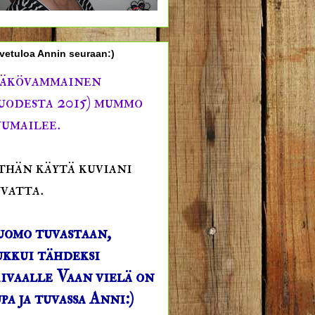
vetuloa Annin seuraan:)
äkövammainen
uodesta 2015) mummo
umailee.
thän käytä kuviani
vatta.
uomo tuvastaan,
kkui tähdeksi
ivaalle Vaan vielä on
pa ja tuvassa Anni:)