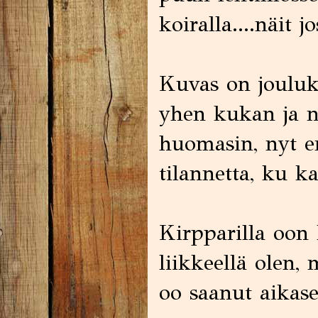
koiralla....näit j
Kuvas on jouluk
yhen kukan ja n
huomasin, nyt e
tilannetta, ku k
Kirpparilla oon 
liikkeellä olen,
oo saanut aikase