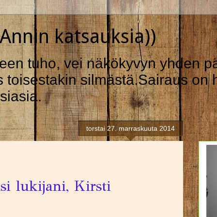
nnin katsauksia))
en tuho, vei näkökyvyn yhden pä
oisestakin silmästä.Sairaus on h
siasia.
torstai 27. marraskuuta 2014
 lukijani, Kirsti