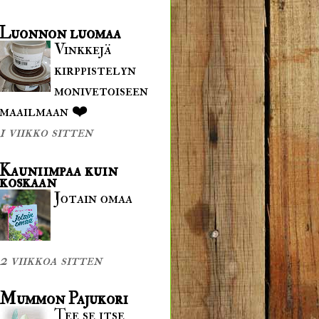
Luonnon luomaa
Vinkkejä
kirppistelyn
monivetoiseen
maailmaan ❤️
1 viikko sitten
Kauniimpaa kuin
koskaan
Jotain omaa
2 viikkoa sitten
Mummon Pajukori
Tee se itse