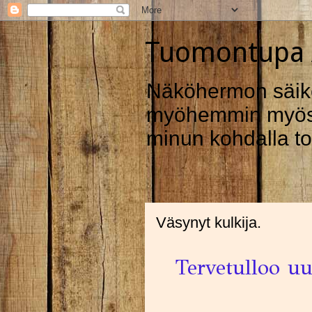
Tuomontupa A
Näköhermon säike
myöhemmin myös t
minun kohdalla to
Väsynyt kulkija.
Tervetulloo uusi