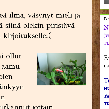
ä ilma, väsynyt mieli ja
Ter
ä siinä olekin piristävä
N
kirjoitukselle:(
(v
tu
i ollut
E
, aamu
lu
olen
T
sänkyyn
nu
ta
in
tu
virkannut jottain