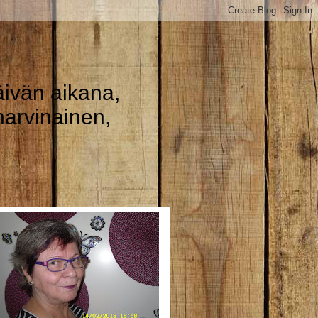
ivän aikana,
arvinainen,