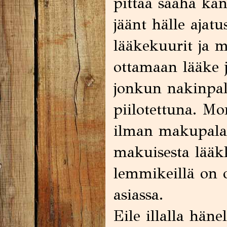
pittää saaha kan
jäänt hälle ajatu
lääkekuurit ja 
ottamaan lääke ja
jonkun nakinpala
piilotettuna. Mon
ilman makupalaa
makuisesta lääkk
lemmikeillä on
asiassa.
Eile illalla häne