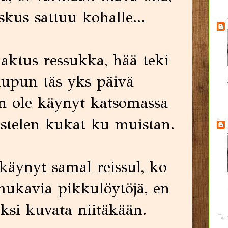
oskus sattuu kohalle...
aktus ressukka, hää teki
upun täs yks päivä
n ole käynyt katsomassa
astelen kukat ku muistan.
käynyt samal reissul, ko
 mukavia pikkulöytöjä, en
ksi kuvata niitäkään.